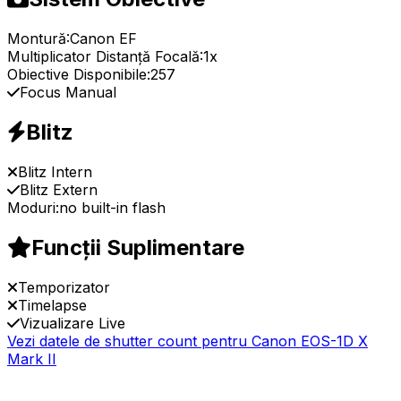
Montură:
Canon EF
Multiplicator Distanță Focală:
1x
Obiective Disponibile:
257
Focus Manual
Blitz
Blitz Intern
Blitz Extern
Moduri:
no built-in flash
Funcții Suplimentare
Temporizator
Timelapse
Vizualizare Live
Vezi datele de shutter count pentru Canon EOS-1D X
Mark II