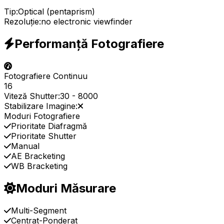
Tip:
Optical (pentaprism)
Rezoluție:
no electronic viewfinder
Performanță Fotografiere
Fotografiere Continuu
16
Viteză Shutter:
30
-
8000
Stabilizare Imagine:
Moduri Fotografiere
Prioritate Diafragmă
Prioritate Shutter
Manual
AE Bracketing
WB Bracketing
Moduri Măsurare
Multi-Segment
Centrat-Ponderat