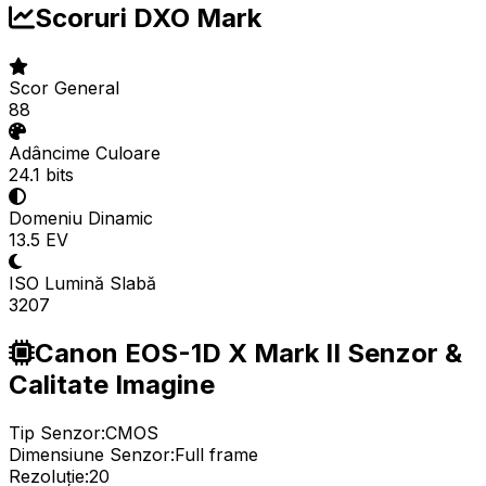
Scoruri DXO Mark
Scor General
88
Adâncime Culoare
24.1 bits
Domeniu Dinamic
13.5 EV
ISO Lumină Slabă
3207
Canon EOS-1D X Mark II Senzor &
Calitate Imagine
Tip Senzor:
CMOS
Dimensiune Senzor:
Full frame
Rezoluție:
20