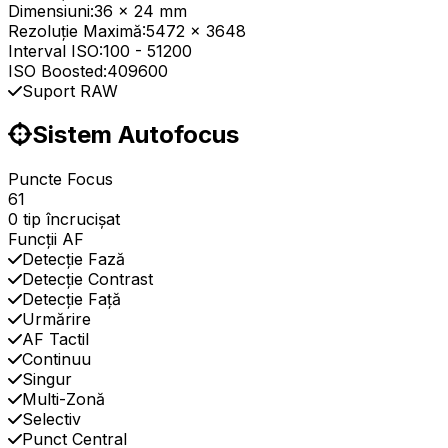
Dimensiuni:
36 x 24 mm
Rezoluție Maximă:
5472 x 3648
Interval ISO:
100
-
51200
ISO Boosted:
409600
Suport RAW
Sistem Autofocus
Puncte Focus
61
0 tip încrucișat
Funcții AF
Detecție Fază
Detecție Contrast
Detecție Față
Urmărire
AF Tactil
Continuu
Singur
Multi-Zonă
Selectiv
Punct Central