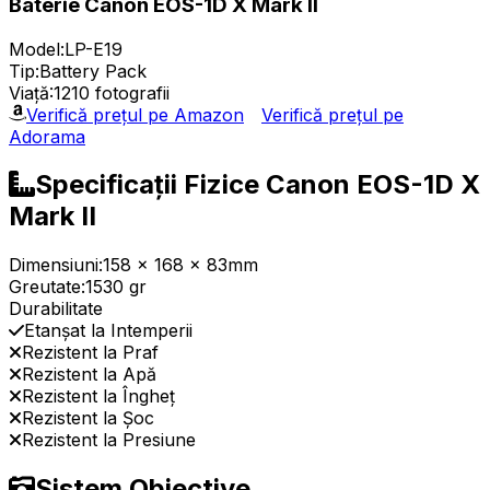
Baterie Canon EOS-1D X Mark II
Model:
LP-E19
Tip:
Battery Pack
Viață:
1210 fotografii
Verifică prețul pe Amazon
Verifică prețul pe
Adorama
Specificații Fizice Canon EOS-1D X
Mark II
Dimensiuni:
158 x 168 x 83mm
Greutate:
1530 gr
Durabilitate
Etanșat la Intemperii
Rezistent la Praf
Rezistent la Apă
Rezistent la Îngheț
Rezistent la Șoc
Rezistent la Presiune
Sistem Obiective