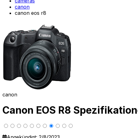
cameras
canon
canon eos r8
canon
Canon EOS R8 Spezifikati
Angekündigt: 2/8/2023