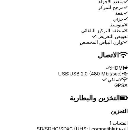
متعدد الأجزاء
مرجح للمركز
بقعة
جزئي
متوسط
منطقة التركيز التلقائي
تعويض التعريض:
توازن البياض المخصص
الاتصال
HDMI:
USB:
USB 2.0 (480 Mbit/sec)
لاسلكي:
GPS
التخزين والبطارية
التخزين
الفتحات:
1
النوع:
SD/SDHC/SDXC (UHS-I compatible)