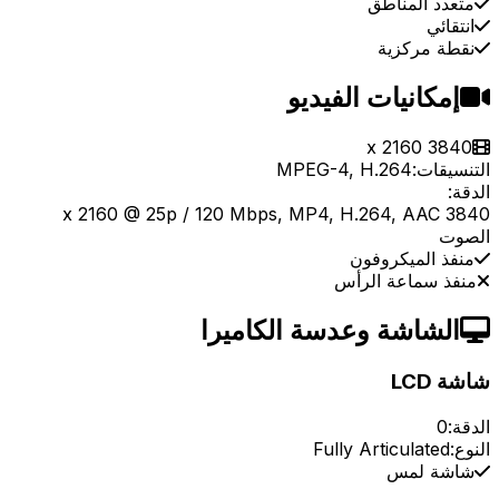
متعدد المناطق
انتقائي
نقطة مركزية
إمكانيات الفيديو
3840 x 2160
التنسيقات:
MPEG-4, H.264
الدقة:
3840 x 2160 @ 25p / 120 Mbps, MP4, H.264, AAC
الصوت
منفذ الميكروفون
منفذ سماعة الرأس
الشاشة وعدسة الكاميرا
شاشة LCD
الدقة:
0
النوع:
Fully Articulated
شاشة لمس