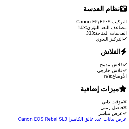
نظام العدسة
التركيب:
Canon EF/EF-S
مضاعف البعد البؤري:
1.6x
العدسات المتاحة:
333
التركيز اليدوي
الفلاش
فلاش مدمج
فلاش خارجي
الأوضاع:
n/a
ميزات إضافية
مؤقت ذاتي
فاصل زمني
عرض مباشر
عرض بيانات عدد غالق الكاميرا Canon EOS Rebel SL3