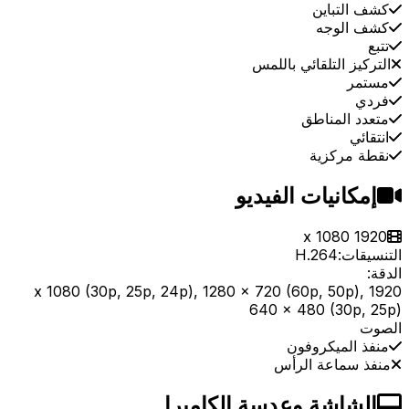
كشف التباين
كشف الوجه
تتبع
التركيز التلقائي باللمس
مستمر
فردي
متعدد المناطق
انتقائي
نقطة مركزية
إمكانيات الفيديو
1920 x 1080
التنسيقات:
H.264
الدقة:
1920 x 1080 (30p, 25p, 24p), 1280 x 720 (60p, 50p),
640 x 480 (30p, 25p)
الصوت
منفذ الميكروفون
منفذ سماعة الرأس
الشاشة وعدسة الكاميرا