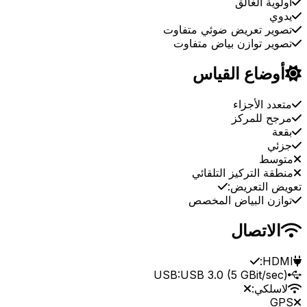
أولوية الغالق
يدوي
تصوير تعريض ضوئي متفاوت
تصوير توازن بياض متفاوت
أوضاع القياس
متعدد الأجزاء
مرجح للمركز
بقعة
جزئي
متوسط
منطقة التركيز التلقائي
تعويض التعريض:
توازن البياض المخصص
الاتصال
HDMI:
USB:
USB 3.0 (5 GBit/sec)
لاسلكي:
GPS