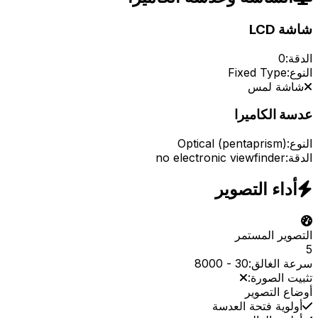
شاشة LCD
الدقة:
0
النوع:
Fixed Type
شاشة لمس
عدسة الكاميرا
النوع:
Optical (pentaprism)
الدقة:
no electronic viewfinder
أداء التصوير
التصوير المستمر
5
سرعة الغالق:
30
-
8000
تثبيت الصورة:
أوضاع التصوير
أولوية فتحة العدسة