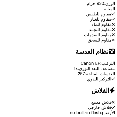
الوزن:
930 جرام
المتانة
مقاوم للطقس
مقاوم للغبار
مقاوم للماء
مقاوم للتجمد
مقاوم للصدمات
مقاوم للسحق
نظام العدسة
التركيب:
Canon EF
مضاعف البعد البؤري:
1x
العدسات المتاحة:
257
التركيز اليدوي
الفلاش
فلاش مدمج
فلاش خارجي
الأوضاع:
no built-in flash