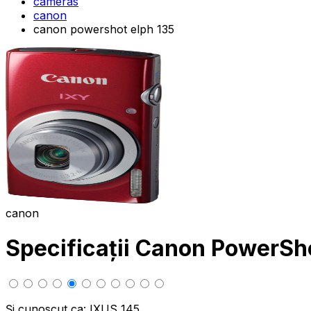
cameras
canon
canon powershot elph 135
canon
Specificații Canon PowerSh
Și cunoscut ca: IXUS 145