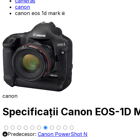
cameras
canon
canon eos 1d mark iii
canon
Specificații Canon EOS-1D M
Predecesor:
Canon PowerShot N