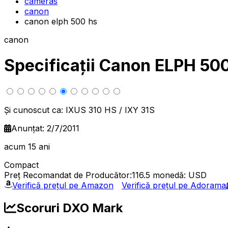
cameras
canon
canon elph 500 hs
canon
Specificații Canon ELPH 50
Și cunoscut ca: IXUS 310 HS / IXY 31S
Anunțat: 2/7/2011
acum 15 ani
Compact
Preț Recomandat de Producător:116.5
monedă: USD
Verifică prețul pe Amazon
Verifică prețul pe Adorama
Scoruri DXO Mark