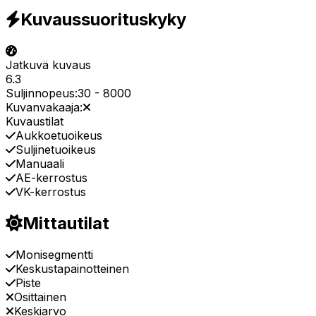
Kuvaussuorituskyky
Jatkuvä kuvaus
6.3
Suljinnopeus:
30
-
8000
Kuvanvakaaja:
Kuvaustilat
Aukkoetuoikeus
Suljinetuoikeus
Manuaali
AE-kerrostus
VK-kerrostus
Mittautilat
Monisegmentti
Keskustapainotteinen
Piste
Osittainen
Keskiarvo