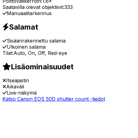
Polttovälikerroin:
1.6×
Saatavilla olevat objektiivit:
333
Manuaalitarkennus
Salamat
Sisäänrakennettu salama
Ulkoinen salama
Tilat:
Auto, On, Off, Red-eye
Lisäominaisuudet
Itseajastin
Aikaväli
Live-näkymä
Katso Canon EOS 50D shutter count -tiedot