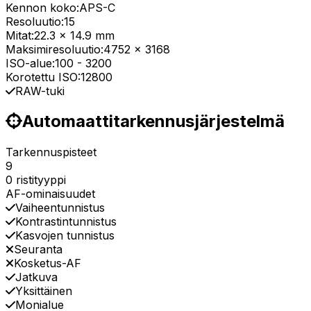
Kennon koko:
APS-C
Resoluutio:
15
Mitat:
22.3 x 14.9 mm
Maksimiresoluutio:
4752 x 3168
ISO-alue:
100
-
3200
Korotettu ISO:
12800
RAW-tuki
Automaattitarkennusjärjestelmä
Tarkennuspisteet
9
0 ristityyppi
AF-ominaisuudet
Vaiheentunnistus
Kontrastintunnistus
Kasvojen tunnistus
Seuranta
Kosketus-AF
Jatkuva
Yksittäinen
Monialue