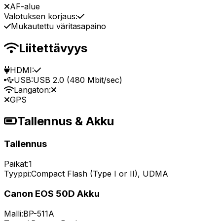
AF-alue
Valotuksen korjaus:
Mukautettu väritasapaino
Liitettävyys
HDMI:
USB:
USB 2.0 (480 Mbit/sec)
Langaton:
GPS
Tallennus & Akku
Tallennus
Paikat:
1
Tyyppi:
Compact Flash (Type I or II), UDMA
Canon EOS 50D Akku
Malli:
BP-511A