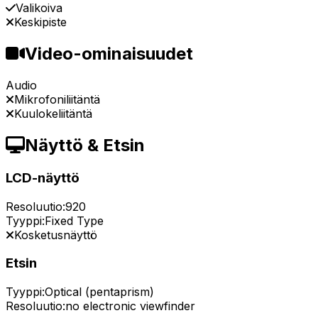
Valikoiva
Keskipiste
Video-ominaisuudet
Audio
Mikrofoniliitäntä
Kuulokeliitäntä
Näyttö & Etsin
LCD-näyttö
Resoluutio:
920
Tyyppi:
Fixed Type
Kosketusnäyttö
Etsin
Tyyppi:
Optical (pentaprism)
Resoluutio:
no electronic viewfinder