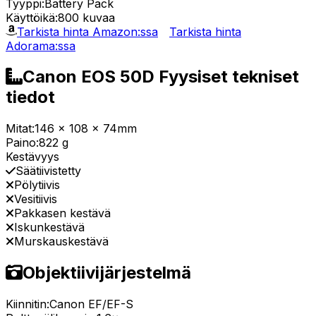
Tyyppi:
Battery Pack
Käyttöikä:
800 kuvaa
Tarkista hinta Amazon:ssa
Tarkista hinta
Adorama:ssa
Canon EOS 50D Fyysiset tekniset
tiedot
Mitat:
146 x 108 x 74mm
Paino:
822 g
Kestävyys
Säätiivistetty
Pölytiivis
Vesitiivis
Pakkasen kestävä
Iskunkestävä
Murskauskestävä
Objektiivijärjestelmä
Kiinnitin:
Canon EF/EF-S