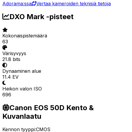
Adorama:ssa
Vertaa kameroiden teknisiä tietoja
DXO Mark -pisteet
Kokonaispistemäärä
63
Värisyvyys
21.8 bits
Dynaaminen alue
11.4 EV
Heikon valon ISO
696
Canon EOS 50D Kento &
Kuvanlaatu
Kennon tyyppi:
CMOS