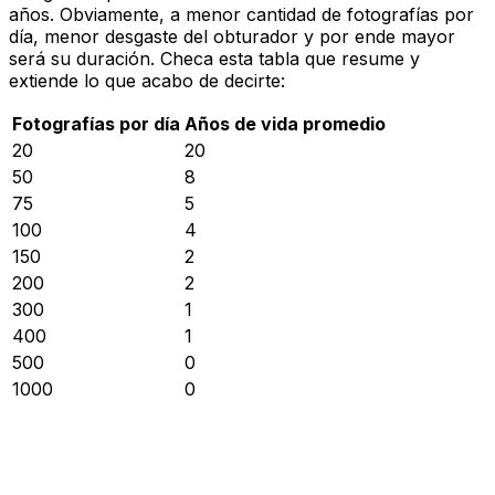
años. Obviamente, a menor cantidad de fotografías por
día, menor desgaste del obturador y por ende mayor
será su duración. Checa esta tabla que resume y
extiende lo que acabo de decirte:
Fotografías por día
Años de vida promedio
20
20
50
8
75
5
100
4
150
2
200
2
300
1
400
1
500
0
1000
0