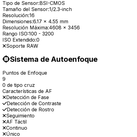
Tipo de Sensor:
BSI-CMOS
Tamaño del Sensor:
1/2.3-inch
Resolución:
16
Dimensiones:
6.17 x 4.55 mm
Resolución Máxima:
4608 x 3456
Rango ISO:
100
-
3200
ISO Extendido:
0
Soporte RAW
Sistema de Autoenfoque
Puntos de Enfoque
9
0 de tipo cruz
Características de AF
Detección de Fase
Detección de Contraste
Detección de Rostro
Seguimiento
AF Táctil
Continuo
Único