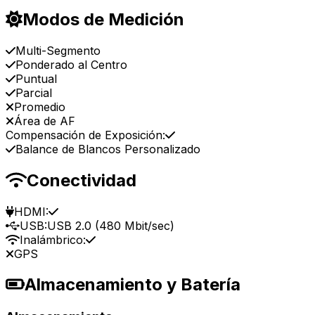
Modos de Medición
Multi-Segmento
Ponderado al Centro
Puntual
Parcial
Promedio
Área de AF
Compensación de Exposición:
Balance de Blancos Personalizado
Conectividad
HDMI:
USB:
USB 2.0 (480 Mbit/sec)
Inalámbrico:
GPS
Almacenamiento y Batería