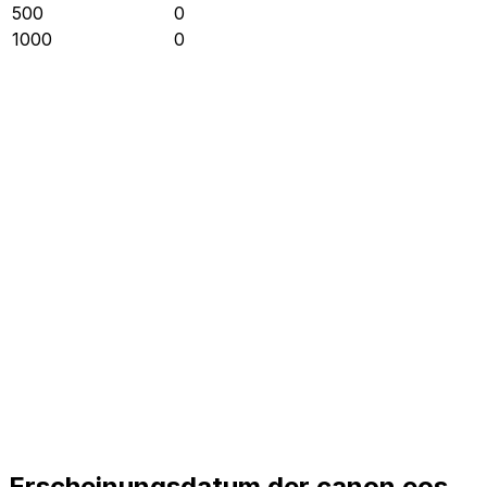
500
0
1000
0
Erscheinungsdatum der canon eos