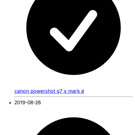
canon powershot g7 x mark iii
2019-08-28