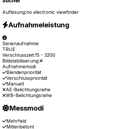
Sucher
Auflösung:
no electronic viewfinder
Aufnahmeleistung
Serienaufnahme
TRUE
Verschlusszeit:
15
-
3200
Bildstabilisierung:
Aufnahmemodi
Blendenpriorität
Verschlusspriorität
Manuell
AE-Belichtungsreihe
WB-Belichtungsreihe
Messmodi
Mehrfeld
Mittenbetont