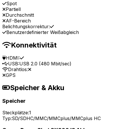
Spot
Partiell
Durchschnitt
AF-Bereich
Belichtungskorrektur:
Benutzerdefinierter Weißabgleich
Konnektivität
HDMI:
USB:
USB 2.0 (480 Mbit/sec)
Drahtlos:
GPS
Speicher & Akku
Speicher
Steckplätze:
1
Typ:
SD/SDHC/MMC/MMCplus/MMCplus HC