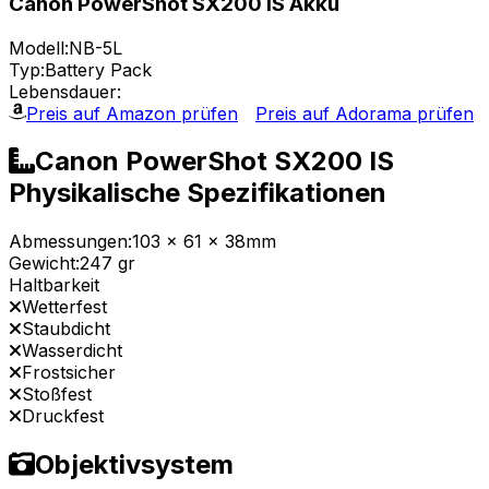
Canon PowerShot SX200 IS Akku
Modell:
NB-5L
Typ:
Battery Pack
Lebensdauer:
Preis auf Amazon prüfen
Preis auf Adorama prüfen
Canon PowerShot SX200 IS
Physikalische Spezifikationen
Abmessungen:
103 x 61 x 38mm
Gewicht:
247 gr
Haltbarkeit
Wetterfest
Staubdicht
Wasserdicht
Frostsicher
Stoßfest
Druckfest
Objektivsystem