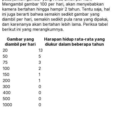
Mengambil gambar 100 per hari, akan menyebabkan
kamera bertahan hingga hampir 2 tahun. Tentu saja, hal
ini juga berarti bahwa semakin sedikit gambar yang
diambil per hari, semakin sedikit pula rana yang dipakai,
dan karenanya akan bertahan lebih lama. Periksa tabel
berikut ini yang merangkumnya.
Gambar yang
Harapan hidup rata-rata yang
diambil per hari
diukur dalam beberapa tahun
20
13
50
5
75
3
100
2
150
1
200
1
300
0
400
0
500
0
1000
0